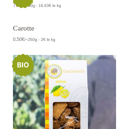
7,65
€
/460g - 16,63€ le kg
Carotte
0,50
€
/~250g - 2€ le kg
BIO