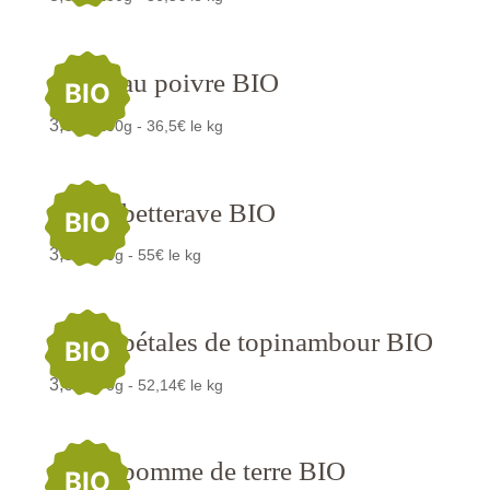
Chips au poivre BIO
BIO
3,65
€
/100g - 36,5€ le kg
Chips betterave BIO
BIO
3,85
€
/70g - 55€ le kg
Chips pétales de topinambour BIO
BIO
3,65
€
/70g - 52,14€ le kg
Chips pomme de terre BIO
BIO