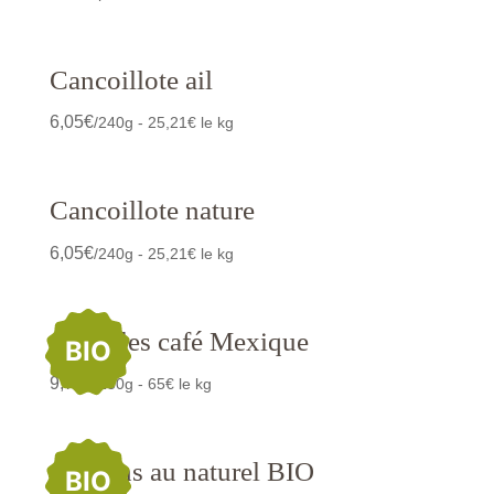
Cancoillote ail
6,05
€
/240g - 25,21€ le kg
Cancoillote nature
6,05
€
/240g - 25,21€ le kg
Capsules café Mexique
BIO
9,75
€
/150g - 65€ le kg
Cardons au naturel BIO
BIO