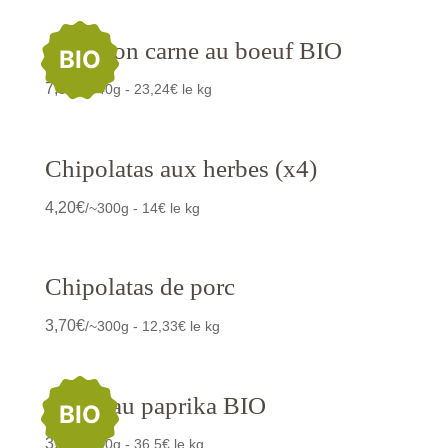
Chili con carne au boeuf BIO
BIO
7,90
€
/340g - 23,24€ le kg
Chipolatas aux herbes (x4)
4,20
€
/~300g - 14€ le kg
Chipolatas de porc
3,70
€
/~300g - 12,33€ le kg
Chips au paprika BIO
BIO
3,65
€
/100g - 36,5€ le kg