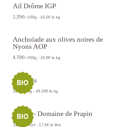
Ail Drôme IGP
1,35
€
/~100g - 10,5€ le kg
Anchoïade aux olives noires de
Nyons AOP
4,70
€
/~250g - 18,8€ le kg
Anchois
BIO
3,40
€
/69g - 49,28€ le kg
Antica - Domaine de Prapin
BIO
13,20
€
/75cl - 17,6€ le litre