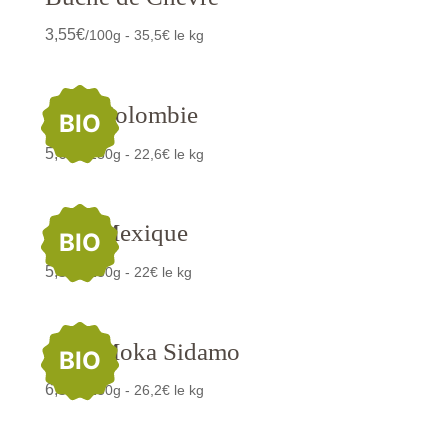
3,55
€
/100g - 35,5€ le kg
Café Colombie
BIO
5,65
€
/250g - 22,6€ le kg
Café Mexique
BIO
5,50
€
/250g - 22€ le kg
Café Moka Sidamo
BIO
6,55
€
/250g - 26,2€ le kg