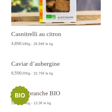
Casnitrelli au citron
4,85
€
/180g - 26,94€ le kg
Caviar d’aubergine
6,55
€
/200g - 32,75€ le kg
Céleri branche BIO
BIO
5,85
€
/440g - 13,3€ le kg