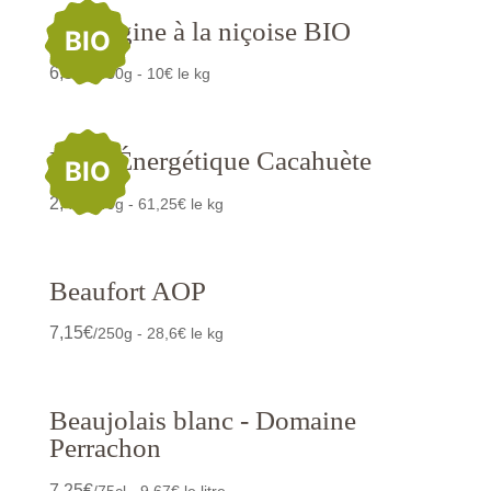
Aubergine à la niçoise BIO
BIO
6,50
€
/650g - 10€ le kg
Barre Énergétique Cacahuète
BIO
2,45
€
/40g - 61,25€ le kg
Beaufort AOP
7,15
€
/250g - 28,6€ le kg
Beaujolais blanc - Domaine
Perrachon
7,25
€
/75cl - 9,67€ le litre