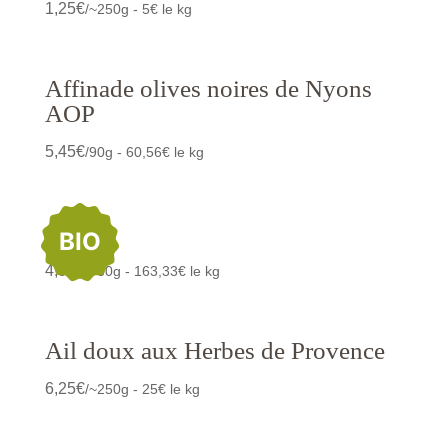
1,25
€
/~250g - 5€ le kg
Affinade olives noires de Nyons
AOP
5,45
€
/90g - 60,56€ le kg
Ail bio
BIO
4,90
€
/~30g - 163,33€ le kg
Ail doux aux Herbes de Provence
6,25
€
/~250g - 25€ le kg