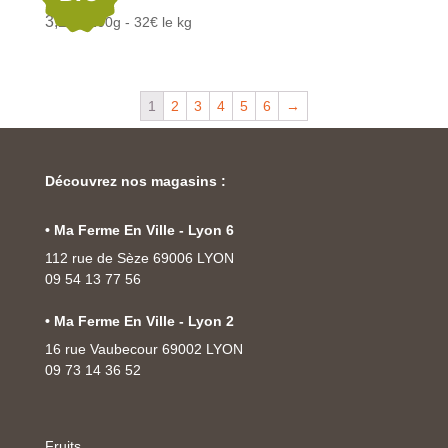
3,20
€
/100g - 32€ le kg
1
2
3
4
5
6
→
Découvrez nos magasins :
• Ma Ferme En Ville - Lyon 6
112 rue de Sèze 69006 LYON
09 54 13 77 56
• Ma Ferme En Ville - Lyon 2
16 rue Vaubecour 69002 LYON
09 73 14 36 52
Fruits