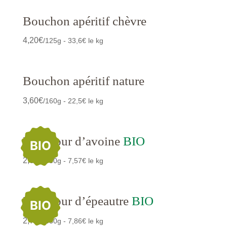
Bouchon apéritif chèvre
4,20
€
/125g - 33,6€ le kg
Bouchon apéritif nature
3,60
€
/160g - 22,5€ le kg
Boulgour d’avoine
BIO
BIO
2,65
€
/350g - 7,57€ le kg
Boulgour d’épeautre
BIO
BIO
2,75
€
/350g - 7,86€ le kg