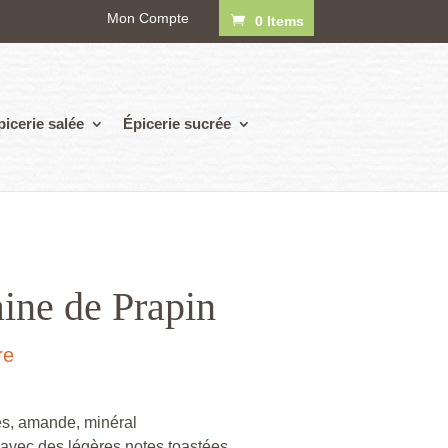
Mon Compte
0 Items
picerie salée
Épicerie sucrée
ine de Prapin
re
es, amande, minéral
 avec des légères notes toastées