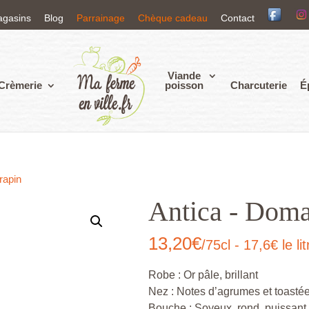
agasins
Blog
Parrainage
Chèque cadeau
Contact
Viande
Crèmerie
poisson
Charcuterie
É
rapin
Antica - Doma
13,20
€
/75cl - 17,6€ le lit
Robe : Or pâle, brillant
Nez : Notes d’agrumes et toasté
Bouche : Soyeux, rond, puissant