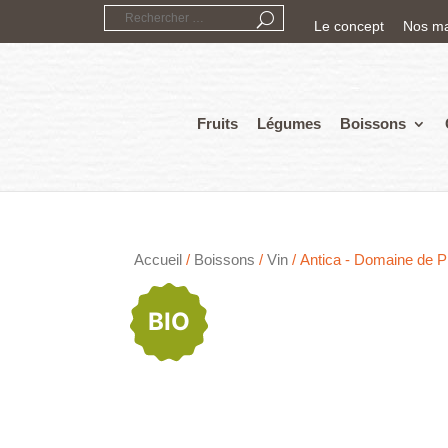
Le concept
Nos m
Fruits
Légumes
Boissons
Accueil
/
Boissons
/
Vin
/ Antica - Domaine de P
BIO