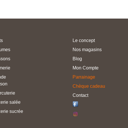
ts
Le concept
umes
Nos magasins
ssons
Blog
merie
Mon Compte
nde
Parrainage
sson
Chèque cadeau
rcuterie
Contact
erie salée
erie sucrée