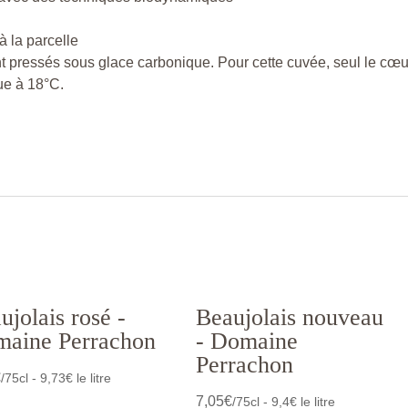
 la parcelle
ent pressés sous glace carbonique. Pour cette cuvée, seul le cœu
ue à 18°C.
ujolais rosé -
Beaujolais nouveau
aine Perrachon
- Domaine
Perrachon
€
/75cl - 9,73€ le litre
7,05
€
/75cl - 9,4€ le litre