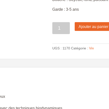
Garde : 3-5 ans
Quantité
Ajouter au panier
UGS :
1170
Catégorie :
Vin
neux
uit avec des techniques biodynamiques