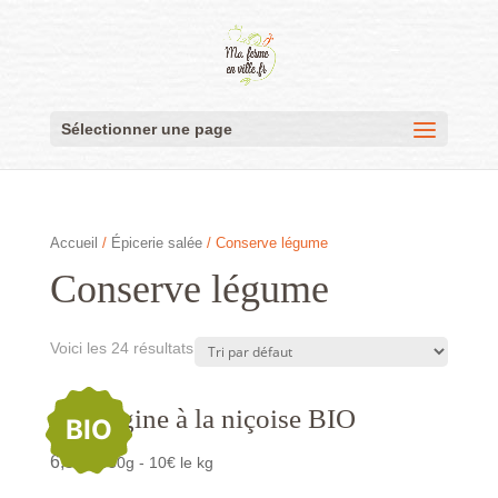
Sélectionner une page
Accueil
/
Épicerie salée
/ Conserve légume
Conserve légume
Voici les 24 résultats
Aubergine à la niçoise BIO
BIO
6,50
€
/650g - 10€ le kg