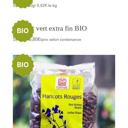
5,35
€
/620g/ 8,62€ le kg
Haricot vert extra fin BIO
BIO
5,45
€
6,80
€
–
/prix selon contenance
BIO