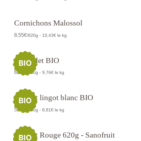
Cornichons Malossol
8,55
€
/820g - 10,43€ le kg
Flageolet BIO
BIO
6,15
€
/630g - 9,76€ le kg
Haricot lingot blanc BIO
BIO
5,55
€
/630g - 8,81€ le kg
Haricot Rouge 620g - Sanofruit
BIO