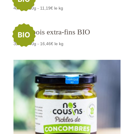
4,70
€
/420g - 11,19€ le kg
Petits pois extra-fins BIO
BIO
3,95
€
/240g - 16,46€ le kg