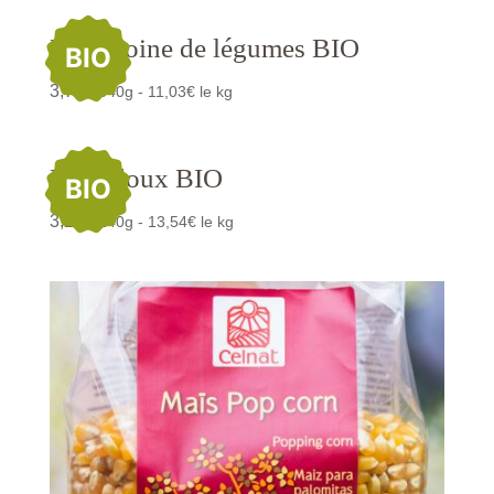
Macédoine de légumes BIO
BIO
3,75
€
/340g - 11,03€ le kg
Maïs doux BIO
BIO
3,25
€
/240g - 13,54€ le kg