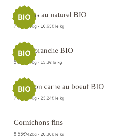
Cardons au naturel BIO
BIO
7,65
€
/460g - 16,63€ le kg
Céleri branche BIO
BIO
5,85
€
/440g - 13,3€ le kg
Chili con carne au boeuf BIO
BIO
7,90
€
/340g - 23,24€ le kg
Cornichons fins
8,55
€
/420g - 20,36€ le kg