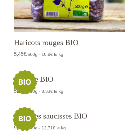
Haricots rouges BIO
5,45
€
/500g - 10,9€ le kg
Lentille BIO
BIO
5,25
€
/630g - 8,33€ le kg
Lentilles saucisses BIO
BIO
9,15
€
/720g - 12,71€ le kg