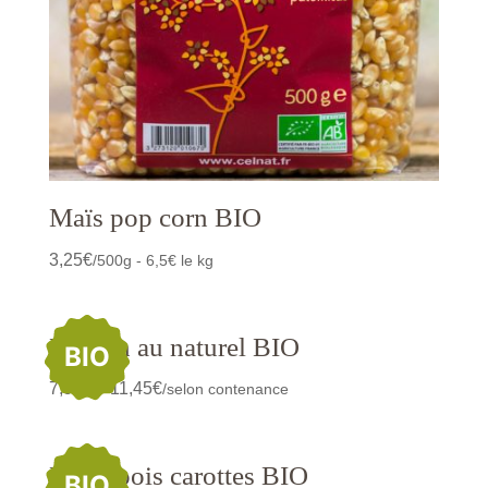
Maïs pop corn BIO
3,25
€
/500g - 6,5€ le kg
Marron au naturel BIO
BIO
7,90
€
11,45
€
–
/selon contenance
Petits pois carottes BIO
BIO