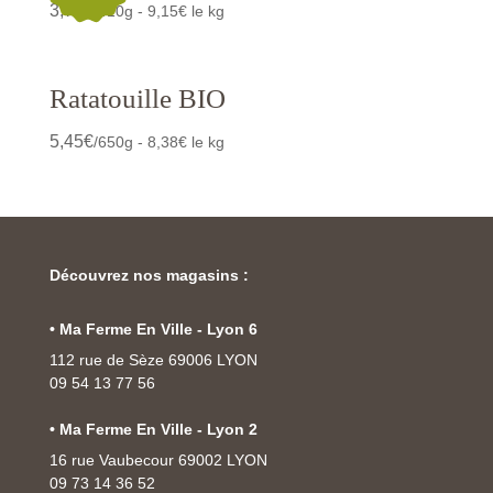
3,75
€
/410g - 9,15€ le kg
Ratatouille BIO
5,45
€
/650g - 8,38€ le kg
Découvrez nos magasins :
• Ma Ferme En Ville - Lyon 6
112 rue de Sèze 69006 LYON
09 54 13 77 56
• Ma Ferme En Ville - Lyon 2
16 rue Vaubecour 69002 LYON
09 73 14 36 52