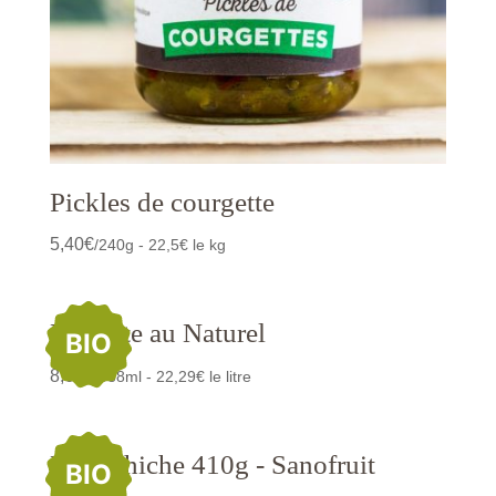
Pickles de courgette
5,40
€
/240g - 22,5€ le kg
Pleurote au Naturel
BIO
8,65
€
/388ml - 22,29€ le litre
Pois Chiche 410g - Sanofruit
BIO