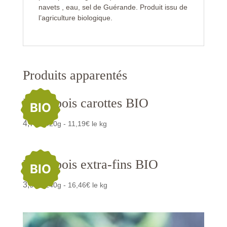
navets , eau, sel de Guérande. Produit issu de
l’agriculture biologique.
Produits apparentés
Petits pois carottes BIO
BIO
4,70
€
/420g - 11,19€ le kg
Petits pois extra-fins BIO
BIO
3,95
€
/240g - 16,46€ le kg