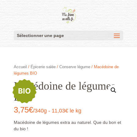
Sélectionner une page
Accueil
/
Épicerie salée
/
Conserve légume
/ Macédoine de
légumes BIO
Macédoine de légumes
BIO
BIO
3,75
€
/340g - 11,03€ le kg
Macédoine de légumes extra au naturel. Que du bon et
du bio !