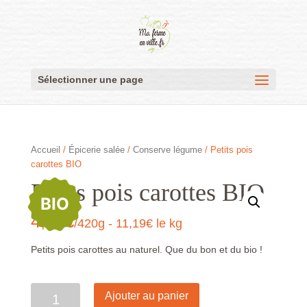
Sélectionner une page
Accueil
/
Épicerie salée
/
Conserve légume
/ Petits pois
carottes BIO
Petits pois carottes BIO
BIO
4,70
€
/420g - 11,19€ le kg
Petits pois carottes au naturel. Que du bon et du bio !
Quantité
Ajouter au panier