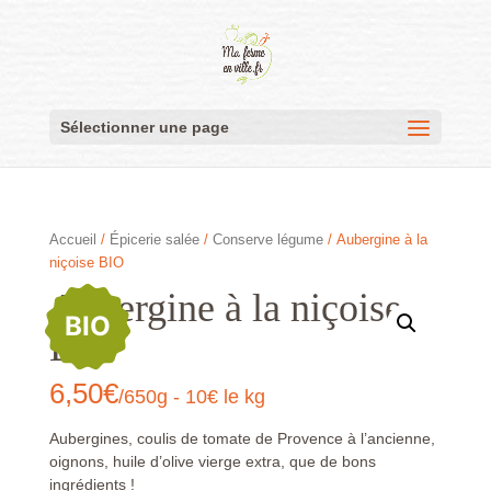
Sélectionner une page
Accueil
/
Épicerie salée
/
Conserve légume
/ Aubergine à la
niçoise BIO
Aubergine à la niçoise
BIO
BIO
6,50
€
/650g - 10€ le kg
Aubergines, coulis de tomate de Provence à l’ancienne,
oignons, huile d’olive vierge extra, que de bons
ingrédients !