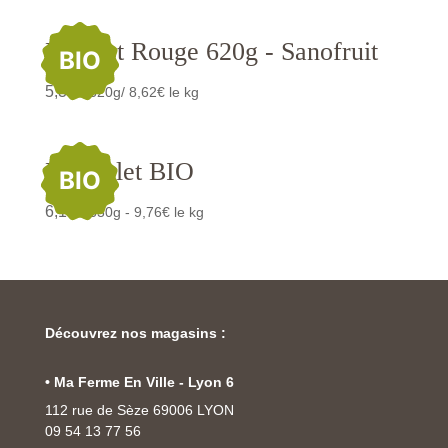
Haricot Rouge 620g - Sanofruit
BIO
5,35
€
/620g/ 8,62€ le kg
Flageolet BIO
BIO
6,15
€
/630g - 9,76€ le kg
Découvrez nos magasins :
• Ma Ferme En Ville - Lyon 6
112 rue de Sèze 69006 LYON
09 54 13 77 56