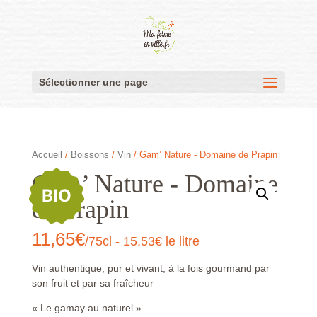
Sélectionner une page
Accueil
/
Boissons
/
Vin
/ Gam’ Nature - Domaine de Prapin
Gam’ Nature - Domaine
BIO
de Prapin
11,65
€
/75cl - 15,53€ le litre
Vin authentique, pur et vivant, à la fois gourmand par
son fruit et par sa fraîcheur
« Le gamay au naturel »