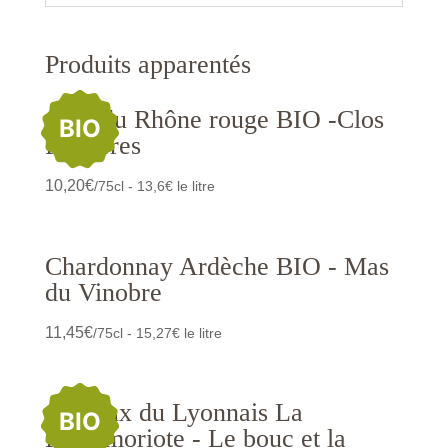
Produits apparentés
Côte du Rhône rouge BIO -Clos
BIO
Fougères
10,20
€
/75cl - 13,6€ le litre
Chardonnay Ardèche BIO - Mas
du Vinobre
11,45
€
/75cl - 15,27€ le litre
Coteaux du Lyonnais La
BIO
Poleymoriote - Le bouc et la