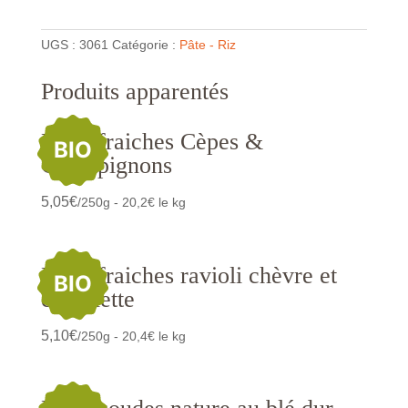
UGS :
3061
Catégorie :
Pâte - Riz
Produits apparentés
Pâtes fraiches Cèpes &
BIO
Champignons
5,05
€
/250g - 20,2€ le kg
Pâtes fraiches ravioli chèvre et
BIO
ciboulette
5,10
€
/250g - 20,4€ le kg