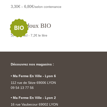
3,30
€
6,80
€
–
/selon contenance
Cidre doux BIO
BIO
5,40
€
/75cl - 7,2€ le litre
Découvrez nos magasins :
• Ma Ferme En Ville - Lyon 6
112 rue de Sèze 69006 LYON
09 54 13 77 56
• Ma Ferme En Ville - Lyon 2
16 rue Vaubecour 69002 LYON