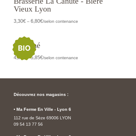
Brasserie La Canute - Bière
Vieux Lyon
3,30
€
6,80
€
–
/selon contenance
Panaché
BIO
4,05
€
5,85
€
–
/selon contenance
Découvrez nos magasins :
• Ma Ferme En Ville - Lyon 6
112 rue de Sèze 69006 LYON
09 54 13 77 56