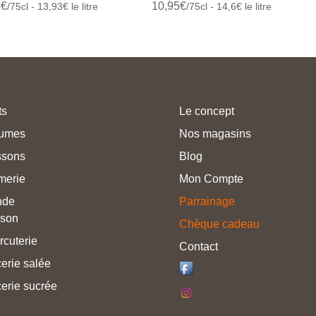
5
€
10,95
€
/75cl - 13,93€ le litre
/75cl - 14,6€ le litre
ts
Le concept
umes
Nos magasins
ssons
Blog
merie
Mon Compte
nde
Parrainage
sson
Chèque cadeau
rcuterie
Contact
erie salée
erie sucrée