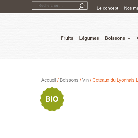
Le concept
Nos m
Fruits
Légumes
Boissons
Accueil
/
Boissons
/
Vin
/ Coteaux du Lyonnais La
BIO