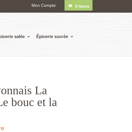
Mon Compte
0 Items
picerie salée
Épicerie sucrée
onnais La
e bouc et la
re