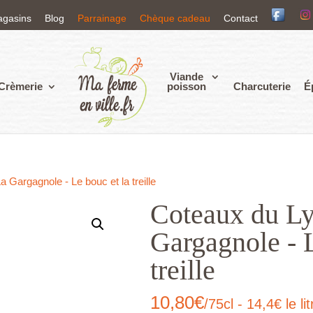
agasins
Blog
Parrainage
Chèque cadeau
Contact
Viande
Crèmerie
poisson
Charcuterie
É
 Gargagnole - Le bouc et la treille
Coteaux du Ly
Gargagnole - L
treille
10,80
€
/75cl - 14,4€ le lit